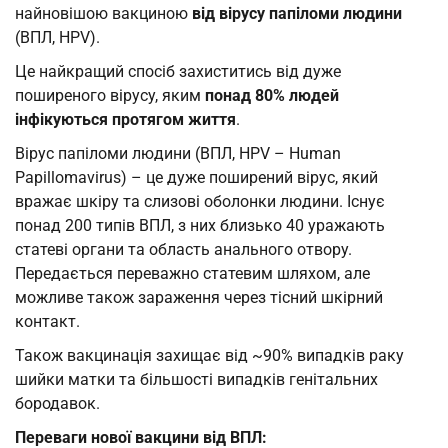
найновішою вакциною
від вірусу папіломи людини
(ВПЛ, HPV).
Це найкращий спосіб захиститись від дуже
поширеного вірусу, яким
понад 80% людей
інфікуються протягом життя
.
Вірус папіломи людини (ВПЛ, HPV – Human
Papillomavirus) – це дуже поширений вірус, який
вражає шкіру та слизові оболонки людини. Існує
понад 200 типів ВПЛ, з них близько 40 уражають
статеві органи та область анального отвору.
Передається переважно статевим шляхом, але
можливе також зараження через тісний шкірний
контакт.
Також вакцинація захищає від ~90% випадків раку
шийки матки та більшості випадків генітальних
бородавок.
Переваги нової вакцини від ВПЛ: