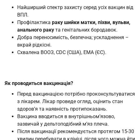
Найширший спектр захисту серед усіх вакцин від
ВПЛ.
Профілактика
раку шийки матки, піхви, вульви,
анального раку
та генітальних бородавок.
Добра переносимість, безпечна; ускладнення –
вкрай рідкісні.
Схвалена ВООЗ, CDC (США), EMA (ЄС).
Як проводиться вакцинація?
Перед вакцинацією потрібно проконсультуватися
з лікарем. Лікар проведе огляд, оцінить стан
здоров’я та наявність протипоказань.
Вакцина вводиться в внутрішньом’язово,
зазвичай у дельтоподібний м’яз плеча.
Після вакцинації рекомендується протягом 15-30
хвилин перебувати в клініці, після чого можна йти