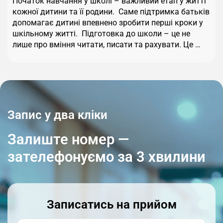
Початок навчання у школі – важливий етап у житті
кожної дитини та її родини. Саме підтримка батьків
допомагає дитині впевнено зробити перші кроки у
шкільному житті. Підготовка до школи – це не
лише про вміння читати, писати та рахувати. Це …
Запис у два кліки
Залиште номер —
зателефонуємо за 3 хвилини
Записатись на прийом