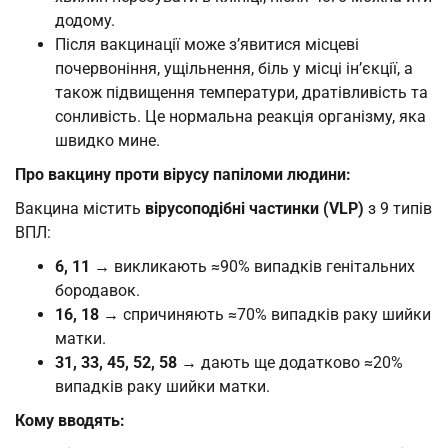
додому.
Після вакцинації може з’явитися місцеві
почервоніння, ущільнення, біль у місці ін’єкції, а
також підвищення температури, дратівливість та
сонливість. Це нормальна реакція організму, яка
швидко мине.
Про вакцину проти вірусу папіломи людини:
Вакцина містить
вірусоподібні частинки (VLP)
з 9 типів
ВПЛ:
6, 11
→ викликають ≈90% випадків генітальних
бородавок.
16, 18
→ спричиняють ≈70% випадків раку шийки
матки.
31, 33, 45, 52, 58
→ дають ще додатково ≈20%
випадків раку шийки матки.
Кому вводять: