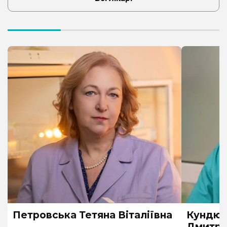
Петровська Тетяна Віталіївна
Кундюб
Дмитро