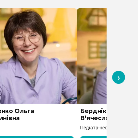
›
нко Ольга
Берднікова Ольг
инівна
В’ячеславівна
Педіатр-неонатолог