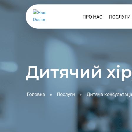
ПРО НАС
ПОСЛУГИ
ДИТЯЧА 
ДОРОСЛ
ВАКЦИН
Дитячий хір
ПРОГРАМ
УЗД
Головна
»
Послуги
»
Дитяча консультаці
ONLINE 