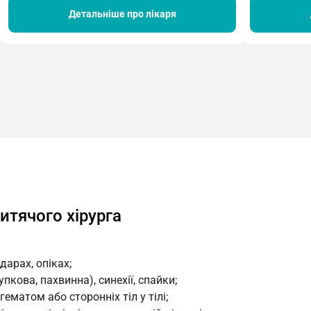
Детальніше про лікаря
итячого хірурга
дарах, опіках;
пкова, пахвинна), синехії, спайки;
ематом або сторонніх тіл у тілі;