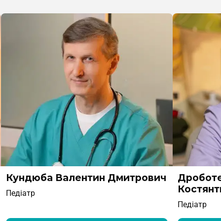
Кундюба Валентин Дмитрович
Дроботе
Костянт
Педіатр
Педіатр