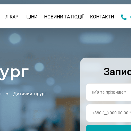
ЛІКАРІ
ЦІНИ
НОВИНИ ТА ПОДІЇ
КОНТАКТИ
КОНСУЛЬТАЦІЯ
ДИТЯЧИЙ АЛЕРГОЛОГ
А КОНСУЛЬТАЦІЯ
ДИТЯЧИЙ
ГАСТРОЕНТЕРОЛОГ
АЦІЯ
ург
ДИТЯЧИЙ ГІНЕКОЛОГ
Запис
И ТА ЧЕКАПИ
ДИТЯЧИЙ ДЕРМАТОЛОГ
ДИТЯЧИЙ
я
КОНСУЛЬТАЦІЯ
»
Дитячий хірург
ЕНДОКРИНОЛОГ
ДИТЯЧИЙ ІМУНОЛОГ
ДИТЯЧИЙ КАРДІОЛОГ