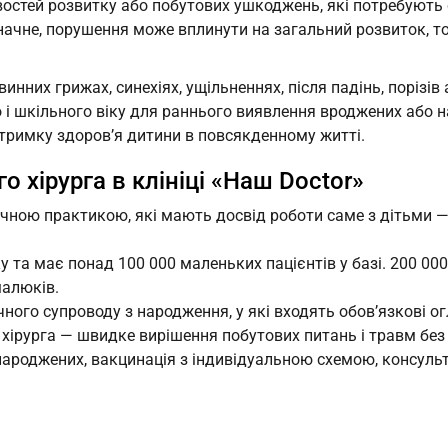
востей розвитку або побутових ушкоджень, які потребують
езначне, порушення може вплинути на загальний розвиток, 
инних грижах, синехіях, ущільненнях, після падінь, порізів
 і шкільного віку для раннього виявлення вроджених або н
ідтримку здоров’я дитини в повсякденному житті.
о хірурга в клініці «Наш Doctor»
річною практикою, які мають досвід роботи саме з дітьми 
 та має понад 100 000 маленьких пацієнтів у базі. 200 000 
малюків.
ого супроводу з народження, у які входять обов’язкові ог
хірурга — швидке вирішення побутових питань і травм без н
народжених, вакцинація з індивідуальною схемою, консульта