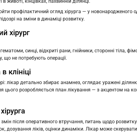
в животі, кінцівках, пахвинній ділянці.
ойти профілактичний огляд хірурга — у новонародженого одр
підозрі на зміни в динаміці розвитку.
ий хірург
 гематоми, синці, відкриті рани, гнійники, сторонні тіла, фі
, що не потребують операції.
в клініці
рі: лікар детально збирає анамнез, оглядає уражені ділянк
сля цього розробляється план лікування — з акцентом на к
 хірурга
, змін після оперативного втручання, питань щодо розвитк
зок, дозування ліків, оцінки динаміки. Лікар може скерува