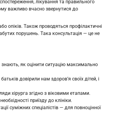
 спостереження, лікування та правильного
тому важливо вчасно звернутися до
 або опіків. Також проводяться профілактичні
абутих порушень. Така консультація — це не
— знають, як оцінити ситуацію максимально
батьків довірили нам здоров’я своїх дітей, і
ляди хірурга згідно з віковими етапами.
еобхідності приїзду до клініки.
ції суміжних спеціалістів — для повноцінної