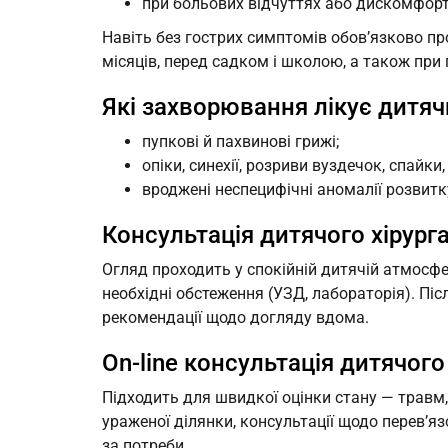
при больових відчуттях або дискомфорті 
Навіть без гострих симптомів обов’язково пр
місяців, перед садком і школою, а також при 
Які захворювання лікує дитяч
пупкові й пахвинові грижі;
опіки, синехії, розриви вуздечок, спайки,
вроджені неспецифічні аномалії розвитку
Консультація дитячого хірурга 
Огляд проходить у спокійній дитячій атмосфе
необхідні обстеження (УЗД, лабораторія). Пі
рекомендації щодо догляду вдома.
On‑line консультація дитячого
Підходить для швидкої оцінки стану — травм
ураженої ділянки, консультації щодо перев’я
за потреби.