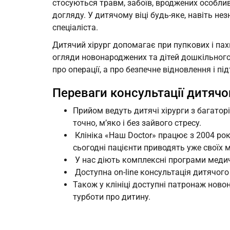
стосуються травм, забоїв, вроджених особли
догляду. У дитячому віці будь-яке, навіть н
спеціаліста.
Дитячий хірург допомагає при пупкових і пахв
огляди новонароджених та дітей дошкільного
про операції, а про безпечне відновлення і п
Переваги консультації дитячог
Прийом ведуть дитячі хірурги з багато
точно, м’яко і без зайвого стресу.
Клініка «Наш Doctor» працює з 2004 року
сьогодні пацієнти приводять уже своїх 
У нас діють комплексні програми медичн
Доступна on-line консультація дитячого 
Також у клініці доступні патронаж ново
турботи про дитину.