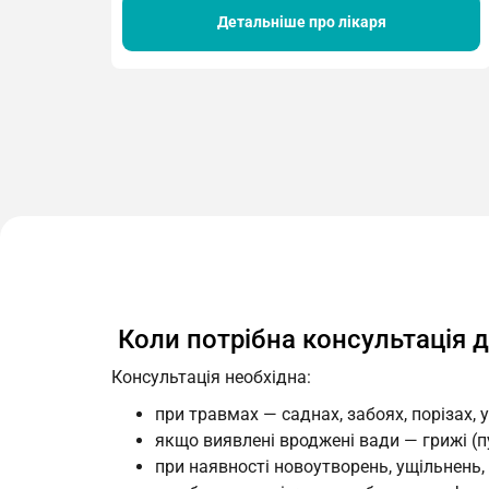
Детальніше про лікаря
Коли потрібна консультація д
Консультація необхідна:
при травмах — саднах, забоях, порізах, у
якщо виявлені вроджені вади — грижі (пу
при наявності новоутворень, ущільнень, г