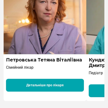
Петровська Тетяна Віталіївна
Кундюб
Дмитро
Сімейний лікар
Педіатр
Детальніше про лікаря