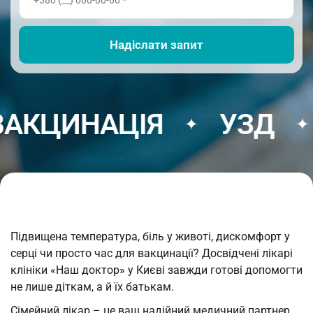
ЦИНАЦІЯ
УЗД
Щ
✦
✦
Підвищена температура, біль у животі, дискомфорт у
серці чи просто час для вакцинації? Досвідчені лікарі
клініки «Наш доктор» у Києві завжди готові допомогти
не лише діткам, а й їх батькам.
Сімейний лікар – це ваш надійний медичний партнер,