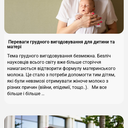
Переваги грудного вигодовування для дитини та
матері
Тема грудного вигодовування безмежна. Безліч
науковців всього світу вже більше сторіччя
намагаються відтворити формулу материнського
молока. Це стало з потреби допомогти тим дітям,
які були невзмозі отримувати жіноче молоко з
різних причин (війни, епідемії, тощо..). Ми все
більше і більше …