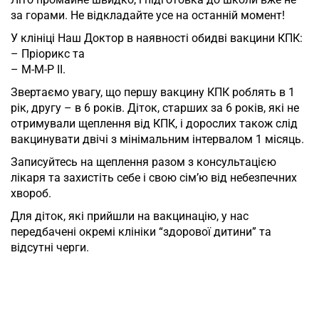
за горами. Не відкладайте усе на останній момент!
У клініці Наш Доктор в наявності обидві вакцини КПК:
– Пріорикс та
– М-М-Р ІІ.
Звертаємо увагу, що першу вакцину КПК роблять в 1
рік, другу – в 6 років. Діток, старших за 6 років, які не
отримували щеплення від КПК, і дорослих також слід
вакцинувати двічі з мінімальним інтервалом 1 місяць.
Записуйтесь на щеплення разом з консультацією
лікаря та захистіть себе і свою сім’ю від небезпечних
хвороб.
Для діток, які прийшли на вакцинацію, у нас
передбачені окремі клініки “здорової дитини” та
відсутні черги.