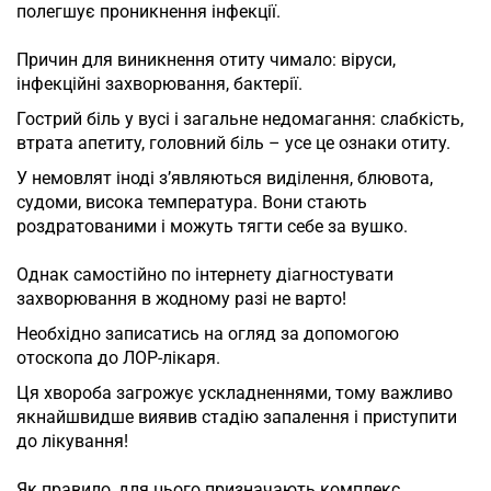
полегшує проникнення інфекції.
⠀
Причин для виникнення отиту чимало: віруси,
інфекційні захворювання, бактерії.
Гострий біль у вусі і загальне недомагання: слабкість,
втрата апетиту, головний біль – усе це ознаки отиту.
У немовлят іноді з’являються виділення, блювота,
судоми, висока температура. Вони стають
роздратованими і можуть тягти себе за вушко.
⠀
Однак самостійно по інтернету діагностувати
захворювання в жодному разі не варто!
Необхідно записатись на огляд за допомогою
отоскопа до ЛОР-лікаря.
Ця хвороба загрожує ускладненнями, тому важливо
якнайшвидше виявив стадію запалення і приступити
до лікування!
⠀
Як правило, для цього призначають комплекс