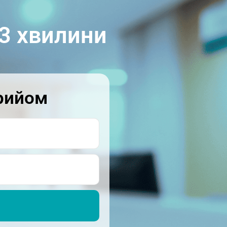
3 хвилини
рийом