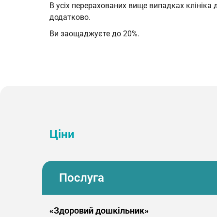
В усiх перерахованих вище випадках клiнiка
додатково.
Ви заощаджуєте до 20%.
Ціни
Послуга
«Здоровий дошкільник»