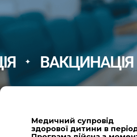
ВАКЦИНАЦІЯ
УЗ
✦
Медичний супровiд
здорової дитини в перiод 
Програма дiйсна з момен