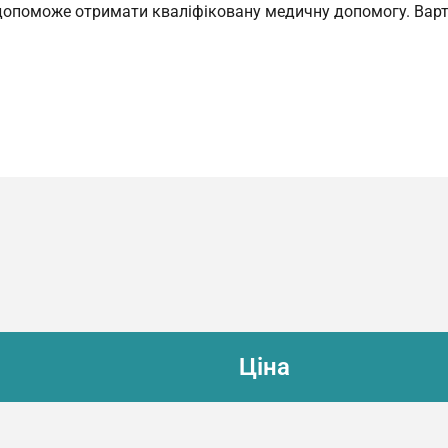
 допоможе отримати квалiфiковану медичну допомогу. Вартi
Ціна