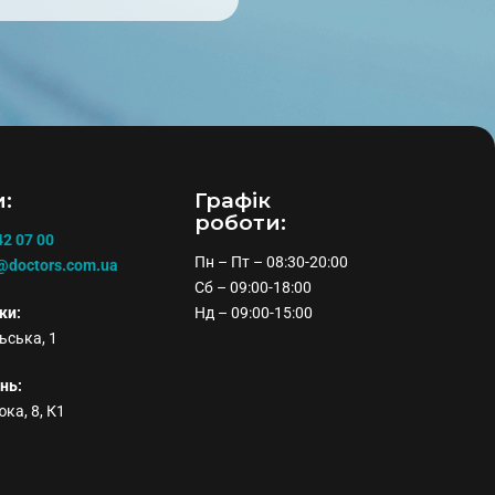
:
Графiк
роботи:
42 07 00
Пн – Пт – 08:30-20:00
@doctors.com.ua
Сб – 09:00-18:00
ки:
Нд – 09:00-15:00
ьська, 1
нь:
юка, 8, К1