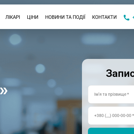
ЛІКАРІ
ЦІНИ
НОВИНИ ТА ПОДІЇ
КОНТАКТИ
КОНСУЛЬТАЦІЯ
ДИТЯЧИЙ АЛЕРГОЛОГ
А КОНСУЛЬТАЦІЯ
ДИТЯЧИЙ
ГАСТРОЕНТЕРОЛОГ
АЦІЯ
ДИТЯЧИЙ ГІНЕКОЛОГ
Запис
И ТА ЧЕКАПИ
ДИТЯЧИЙ ДЕРМАТОЛОГ
»
ДИТЯЧИЙ
КОНСУЛЬТАЦІЯ
ЕНДОКРИНОЛОГ
ДИТЯЧИЙ ІМУНОЛОГ
ДИТЯЧИЙ КАРДІОЛОГ