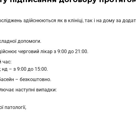
ослiджень здiйснюються як в клiнiцi, так i на дому за дода
кладної допомоги.
iйснює черговий лiкар з 9:00 до 21:00.
 час:
; нд – з 9:00 до 15:00.
басейн – безкоштовно.
лючає наступнi випадки:
ї патології,