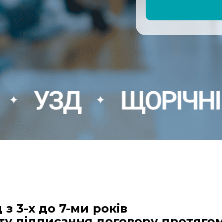
ДИТЯЧИЙ ЛОР
ДИТЯЧИЙ НЕВРОЛОГ
ДИТЯЧИЙ ОРТОПЕД-
ТРАВМАТОЛОГ
ДИТЯЧИЙ ОФТАЛЬМОЛОГ
Д
ЩОРІЧНІ ЧЕКА
✦
ДИТЯЧИЙ ХІРУРГ
КОНСУЛЬТАЦІЯ ПО ГВ
ПЕДІАТР
з 3-х до 7-ми рокiв
ту пiдписання договору протягом