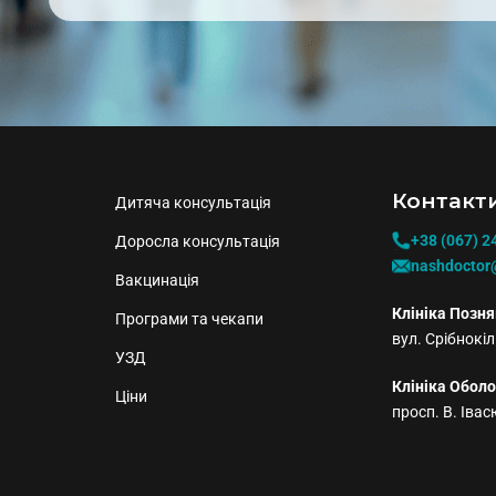
Контакти
Дитяча консультація
+38 (067) 2
Доросла консультація
nashdoctor
Вакцинація
Клініка Позня
Програми та чекапи
вул. Срібнокіл
УЗД
Клініка Оболо
Ціни
просп. В. Івас