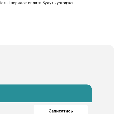
сть i порядок оплати будуть узгодженi
Записатись