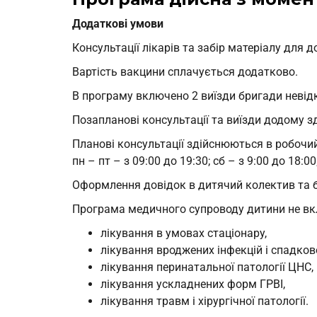
Додатковi умови
Консультацiї лiкарiв та забiр матерiалу для д
Вартiсть вакцини сплачується додатково.
В програму включено 2 виїзди бригади невiд
Позаплановi консультацiї та виїзди додому зд
Плановi консультацiї здiйснюються в робочий
пн – пт – з 09:00 до 19:30; сб – з 9:00 до 18:00
Оформлення довiдок в дитячий колектив та 
Програма медичного супроводу дитини не вк
лікування в умовах стаціонару,
лiкування вроджених iнфекцiй i спадково
лiкування перинатальної патології ЦНС,
лiкування ускладнених форм ГРВI,
лiкування травм і хірургiчної патологiї.