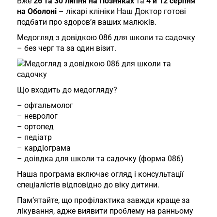
Вже
26 та 30 липня на Позняках
та
4 й 12 серпня
на Оболоні
– лікарі клініки Наш Доктор готові
подбати про здоров’я ваших малюків.
Медогляд з довідкою 086 для школи та садочку
– без черг та за один візит.
Що входить до медогляду?
– офтальмолог
– невролог
– ортопед
– педіатр
– кардіограма
– доівдка для школи та садочку (форма 086)
Наша програма включає огляд і консультації
спеціалістів відповідно до віку дитини.
Пам’ятайте, що профілактика завжди краще за
лікування, адже виявити проблему на ранньому